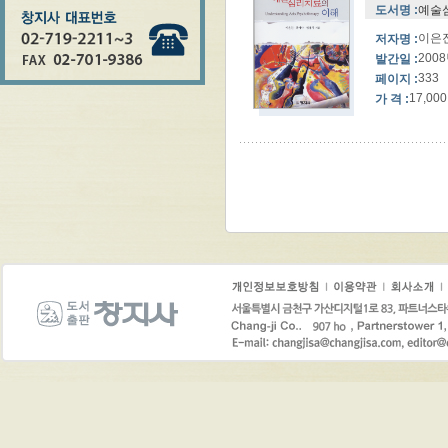
도서명 :
예술
이은진
저자명 :
200
발간일 :
333
페이지 :
17,000
가 격 :