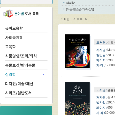
심리학
(아동/청소년/가족)상담
조회된 도서목록 : 6
유아교육학
사회복지학
도서명 :
이유 
교육학
Mar
저자명 :
식품영양/조리/외식
2017
발간일 :
298
페이지 :
동물보건/반려동물
17,000
가 격 :
심리학
디자인/미술/패션
도서명 :
결혼클
시리즈/일반도서
존M.
저자명 :
2014
발간일 :
656
페이지 :
30,000
가 격 :