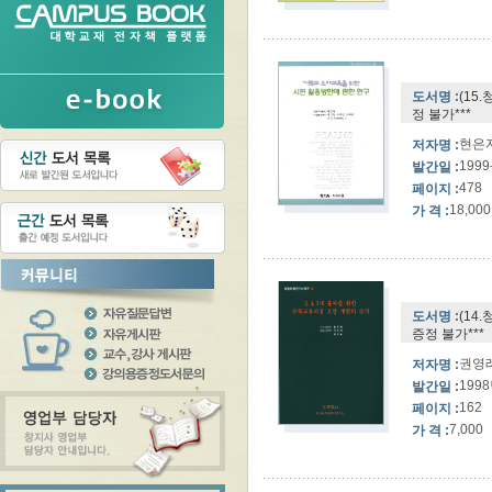
도서명 :
(15
정 불가***
현은자
저자명 :
1999
발간일 :
478
페이지 :
18,000
가 격 :
도서명 :
(14
증정 불가***
권영례
저자명 :
199
발간일 :
162
페이지 :
7,000
가 격 :