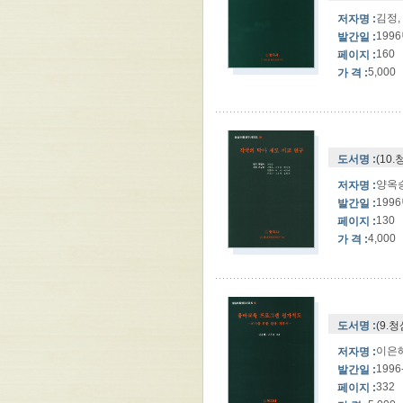
김정,
저자명 :
199
발간일 :
160
페이지 :
5,000
가 격 :
도서명 :
(10
양옥승
저자명 :
199
발간일 :
130
페이지 :
4,000
가 격 :
도서명 :
(9.
이은해
저자명 :
1996
발간일 :
332
페이지 :