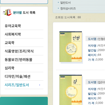
일반도서
창의성시리즈
조회된 도서목록 : 88
유아교육학
사회복지학
도서명 :
인형(
교육학
박찬옥
저자명 :
식품영양/조리/외식
200
발간일 :
84
페이지 :
동물보건/반려동물
3,000
가 격 :
심리학
디자인/미술/패션
도서명 :
집(Ⅰ
시리즈/일반도서
박찬옥
저자명 :
200
발간일 :
90
페이지 :
3,000
가 격 :