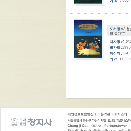
5,000
가 격 :
도서명 :
(8.
정 불가***
이은화
저자명 :
1995
발간일 :
224
페이지 :
11,000
가 격 :