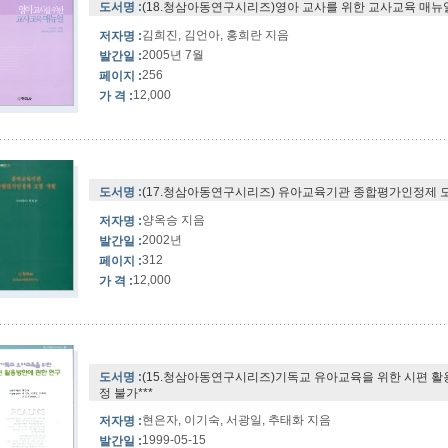
도서명 :
(18.청삼아동연구시리즈)영아 교사를 위한 교사교육 매뉴얼*
김희진, 김언아, 홍희란 지음
저자명 :
2005년 7월
발간일 :
256
페이지 :
12,000
가 격 :
도서명 :
(17.청삼아동연구시리즈) 유아교육기관 종합평가인정제 모형
양옥승 지음
저자명 :
2002년
발간일 :
312
페이지 :
12,000
가 격 :
도서명 :
(15.청삼아동연구시리즈)기독교 유아교육을 위한 시편 활용
정 불가***
현은자, 이기숙, 서광일, 추태화 지음
저자명 :
1999-05-15
발간일 :