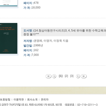
478
페이지 :
18,000
가 격 :
도서명 :
(14.청삼아동연구시리즈)3, 4, 5세 유아를 위한 수학교육과
증정 불가***
권영례, 이영자, 이정욱 지음
저자명 :
1998년
발간일 :
162
페이지 :
7,000
가 격 :
[1]
[2]
[3]