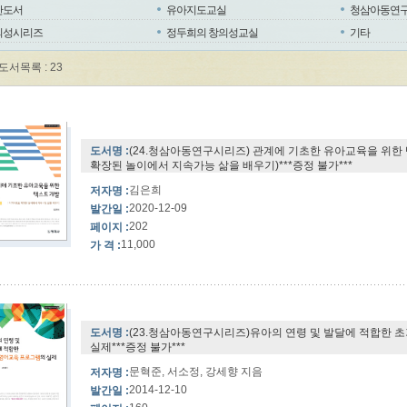
반도서
유아지도교실
청삼아동연
의성시리즈
정두희의 창의성교실
기타
도서목록 : 23
도서명 :
(24.청삼아동연구시리즈) 관계에 기초한 유아교육을 위한
확장된 놀이에서 지속가능 삶을 배우기)***증정 불가***
김은희
저자명 :
2020-12-09
발간일 :
202
페이지 :
11,000
가 격 :
도서명 :
(23.청삼아동연구시리즈)유아의 연령 및 발달에 적합한 
실제***증정 불가***
문혁준, 서소정, 강세향 지음
저자명 :
2014-12-10
발간일 :