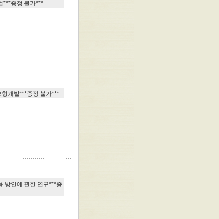
**증정 불가***
개발***증정 불가***
 방안에 관한 연구***증