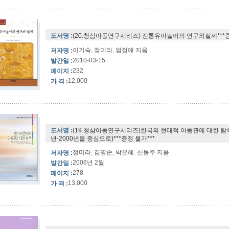
도서명 :
(20.청삼아동연구시리즈) 전통유아놀이의 연구와실제***증
이기숙, 정미라, 엄정애 지음
저자명 :
2010-03-15
발간일 :
232
페이지 :
12,000
가 격 :
도서명 :
(19.청삼아동연구시리즈)한국의 현대적 아동관에 대한 탐색
년-2000년을 중심으로)***증정 불가***
정미라, 김명순, 박은혜. 신동주 지음
저자명 :
2006년 2월
발간일 :
278
페이지 :
13,000
가 격 :