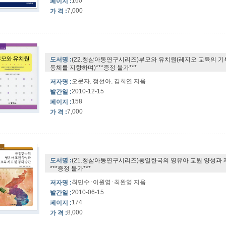
160
페이지 :
7,000
가 격 :
도서명 :
(22.청삼아동연구시리즈)부모와 유치원(레지오 교육의 
동체를 지향하며)***증정 불가***
오문자, 정선아, 김희연 지음
저자명 :
2010-12-15
발간일 :
158
페이지 :
7,000
가 격 :
도서명 :
(21.청삼아동연구시리즈)통일한국의 영유아 교원 양성과 
***증정 불가***
최민수･이원영･최완영 지음
저자명 :
2010-06-15
발간일 :
174
페이지 :
8,000
가 격 :