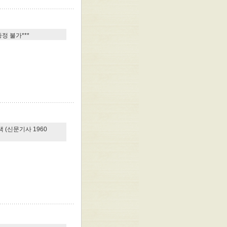
정 불가***
 (신문기사 1960