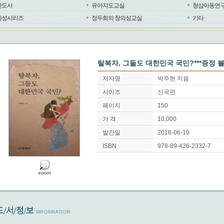
반도서
유아지도교실
청삼아동연
의성시리즈
정두희의 창의성교실
기타
탈북자, 그들도 대한민국 국민?***증정 불가
저자명
박주현 지음
사이즈
신국판
페이지
150
가 격
10,000
발간일
2016-06-10
ISBN
978-89-426-2332-7