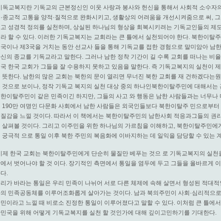
기독교복지란 기독교의 근본정신인 이웃 사랑과 봉사와 헌신을 통해서 사회적 소수자
·종교적 고통을 양적·질적으로 완화시키고, 생활상의 어려움을 개선시켜줌으로 써, 그
고 성경적 정의를 실천하며, 상실된 하나님의 형상을 회복시키려는 기독교인들의 제
라 할 수 있다. 이러한 기독교복지는 교회라는 큰 틀에서 실천되어야 한다. 북한이탈
국이나 제3국을 거치는 동안 선교사 들을 통해 기독교를 접한 경험으로 말미암아 남한
신의 종교를 기독교라고 말한다. 그러나 남한 정착 기간이 길 수록 교회를 떠나는 비율
국 한국 교회가 그들을 잘 수용하지 못하고 있음을 말한다. 즉 기독교복지의 실천이 
 뜻한다. 남한의 많은 교회는 북한의 문이 열리면 무너진 북한 교회를 재 건하겠다는
 것으로 보이나, 정작 기독교 복지의 실천 대상 중의 하나인북한이탈주민에 대해서는 관
한이탈주민이 같은 민족이긴 하지만, 그들의 사고 와 행동은 남한 사람들과는 너무나 
 190만 여명인 다문화 사회에서 남한 사람들은 외국인들보다 북한이탈주 민으로부터 
질감을 느낄 것이다. 따라서 이 책에서는 북한이탈주민의 남한사회 적응과그들의 권리
 살펴볼 것이다. 그리고 이주민을 위한 하나님의 가르침을 이해하고, 북한이탈주민
 궁극적 으로 통일 이후 북한 주민의 복음화에 이바지하는 데 일익을 담당할 수 있는 
이제 한국 교회는 북한이탈주민에게 단순히 물질만 베푸는 것으 로 기독교복지의 실천
에서 벗어나야 할 것 이다. 장기적인 측면에서 통일을 염두에 두고 그들을 올바르게 
다.
리가 바라는 통일은 우리 민족이 나뉘어 서로 다른 체제에 속해 살면서 형성된 적대적
의 민족공동체를 이루어조화롭게 살아가는 것이다. 남과 북의주민이 사회·심리적으로 
민이라고 느낄 때 비로소 진정한 통일이 이루어졌다고 말할 수 있다. 이처럼 큰 틀에
민국을 위해 어떻게 기독교복지를 실천 할 것인가에 대해 깊이고민하기를 기대한다.