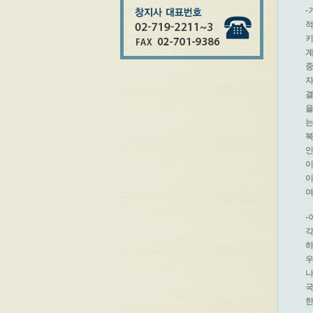
-
적
키
계
중
자
결
을
는
북
인
이
이
여
-
각
하
우
나
국
한