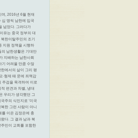
, 2016년 6월 현재
수 십 명씩 남한에 입국
명을 넘었다. 그러다가
 이유는 중국 정부의 대
. 북한이탈주민의 조기
각종 지원 정책을 시행하
이들의 남한생활은 기대만
 가 지배하는 남한사회
하기 어려울 만큼 수많
남한에서의 삶이 그리 평
모·형제 때 문에 죄책감
의 주검을 목격하여 이로
회적 편견과 차별, 냉대
은 우리가 생각했던 그
제국주의 식민지로 ‘미국
행복한 그런 사람이 아니
 대를 이은 김정은에 충
다. 그 결과 남과 북
탈주민이 교회를 포함한