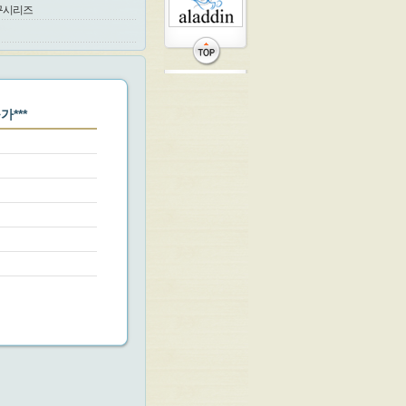
구시리즈
***