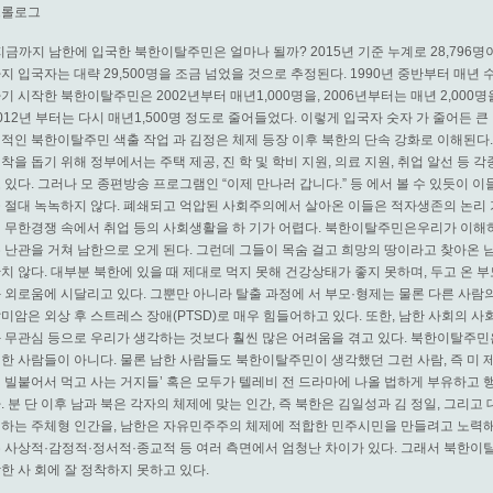
프롤로그
지금까지 남한에 입국한 북한이탈주민은 얼마나 될까? 2015년 기준 누계로 28,796명이며
지 입국자는 대략 29,500명을 조금 넘었을 것으로 추정된다. 1990년 중반부터 매년 
기 시작한 북한이탈주민은 2002년부터 매년1,000명을, 2006년부터는 매년 2,000
012년 부터는 다시 매년1,500명 정도로 줄어들었다. 이렇게 입국자 숫자 가 줄어든 큰
적인 북한이탈주민 색출 작업 과 김정은 체제 등장 이후 북한의 단속 강화로 이해된다
착을 돕기 위해 정부에서는 주택 제공, 진 학 및 학비 지원, 의료 지원, 취업 알선 등 
 있다. 그러나 모 종편방송 프로그램인 “이제 만나러 갑니다.” 등 에서 볼 수 있듯이 
 절대 녹녹하지 않다. 폐쇄되고 억압된 사회주의에서 살아온 이들은 적자생존의 논리
 무한경쟁 속에서 취업 등의 사회생활을 하 기가 어렵다. 북한이탈주민은우리가 이해
 난관을 거쳐 남한으로 오게 된다. 그런데 그들이 목숨 걸고 희망의 땅이라고 찾아온 
치 않다. 대부분 북한에 있을 때 제대로 먹지 못해 건강상태가 좋지 못하며, 두고 온 부
 외로움에 시달리고 있다. 그뿐만 아니라 탈출 과정에 서 부모·형제는 물론 다른 사람
미암은 외상 후 스트레스 장애(PTSD)로 매우 힘들어하고 있다. 또한, 남한 사회의 사
 무관심 등으로 우리가 생각하는 것보다 훨씬 많은 어려움을 겪고 있다. 북한이탈주민
한 사람들이 아니다. 물론 남한 사람들도 북한이탈주민이 생각했던 그런 사람, 즉 미 
 빌붙어서 먹고 사는 거지들’ 혹은 모두가 텔레비 전 드라마에 나올 법하게 부유하고 
. 분 단 이후 남과 북은 각자의 체제에 맞는 인간, 즉 북한은 김일성과 김 정일, 그리고
하는 주체형 인간을, 남한은 자유민주주의 체제에 적합한 민주시민을 만들려고 노력해왔
 사상적·감정적·정서적·종교적 등 여러 측면에서 엄청난 차이가 있다. 그래서 북한이
한 사 회에 잘 정착하지 못하고 있다.