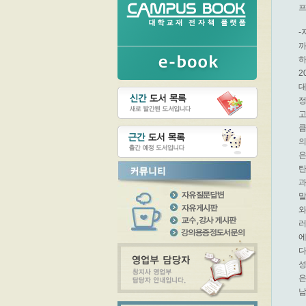
-
까
하
2
대
정
고
큼
의
은
탄
과
말
와
러
에
다
성
은
남