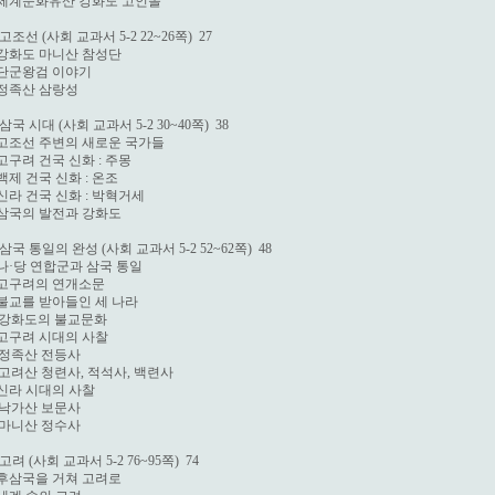
 세계문화유산 강화도 고인돌

 고조선 (사회 교과서 5-2 22~26쪽)  27

 강화도 마니산 참성단

 단군왕검 이야기

 정족산 삼랑성

 삼국 시대 (사회 교과서 5-2 30~40쪽)  38

 고조선 주변의 새로운 국가들

 고구려 건국 신화 : 주몽

 백제 건국 신화 : 온조

 신라 건국 신화 : 박혁거세

 삼국의 발전과 강화도

 삼국 통일의 완성 (사회 교과서 5-2 52~62쪽)  48

 나·당 연합군과 삼국 통일

 고구려의 연개소문

 불교를 받아들인 세 나라

  강화도의 불교문화

 고구려 시대의 사찰

  정족산 전등사

  고려산 청련사, 적석사, 백련사

 신라 시대의 사찰

  낙가산 보문사

  마니산 정수사

 고려 (사회 교과서 5-2 76~95쪽)  74

 후삼국을 거쳐 고려로
