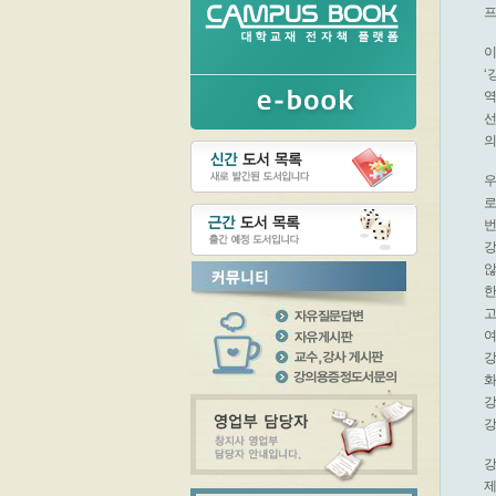
이
‘
역
선
의
우
로
번
강
않
한
고
여
강
화
강
강
강
제