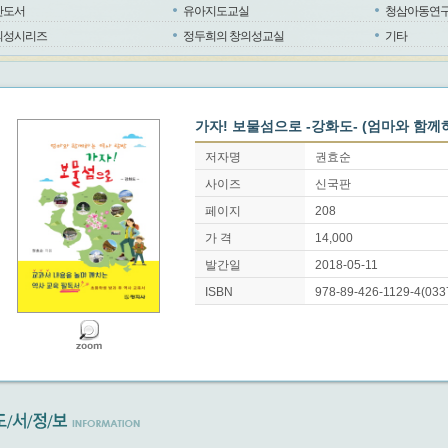
반도서
유아지도교실
청삼아동연
의성시리즈
정두희의 창의성교실
기타
가자! 보물섬으로 -강화도- (엄마와 함께
저자명
권효순
사이즈
신국판
페이지
208
가 격
14,000
발간일
2018-05-11
ISBN
978-89-426-1129-4(033