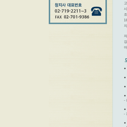
고
시
조
1
지
자
강
아
●
●
●
●
-
●
-
●