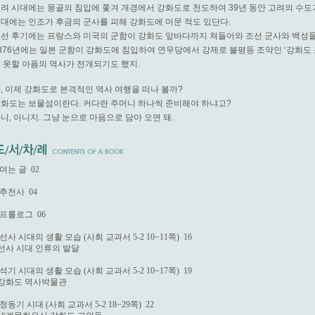
려 시대에는 몽골의 침입에 쫓겨 개경에서 강화도로 천도하여 39년 동안 고려의 수도
대에는 인조가 후금의 군사를 피해 강화도에 머문 적도 있단다.
선 후기에는 프랑스와 미국의 군함이 강화도 앞바다까지 쳐들어와 조선 군사와 백성들
876년에는 일본 군함이 강화도에 침입하여 연무당에서 강제로 불평등 조약인 ‘강화도 조
 못할 아픔의 역사가 전개되기도 했지.
, 이제 강화도로 본격적인 역사 여행을 떠나 볼까?
화도는 보물섬이란다. 커다란 주머니 하나씩 준비해야 하냐고?
니, 아니지. 그냥 눈으로 마음으로 담아 오면 돼.
 여는 글  02

 추천사  04

 프롤로그  06

 선사 시대의 생활 모습 (사회 교과서 5-2 10~11쪽)  16

 선사 시대 인류의 발달

 석기 시대의 생활 모습 (사회 교과서 5-2 10~17쪽)  19

 강화도 역사박물관

 청동기 시대 (사회 교과서 5-2 18~29쪽)  22
