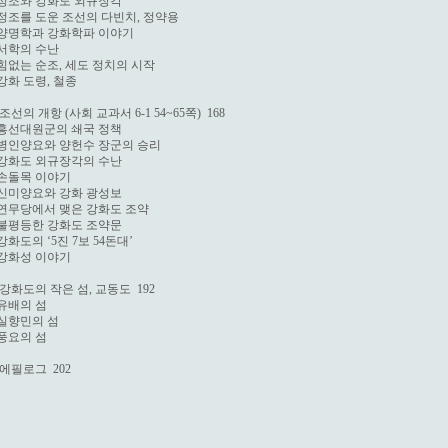
 정조와 강화도 외규장각

 정조를 도운 조선의 다빈치, 정약용

 양명학과 강화학파 이야기

 서학의 수난

 힘없는 순조, 세도 정치의 시작

 강화 도령, 철종

 조선의 개항 (사회 교과서 6-1 54~65쪽)  168

 흥선대원군의 쇄국 정책

 병인양요와 양헌수 장군의 승리

 강화도 외규장각의 수난

 손돌목 이야기

 신미양요와 강화 광성보

 연무당에서 맺은 강화도 조약

 불평등한 강화도 조약문

 강화도의 ‘5진 7보 54돈대’

 강화성 이야기

 강화도의 작은 섬, 교동도  192

 유배의 섬

 실향민의 섬

 풍요의 섬

 에필로그  202