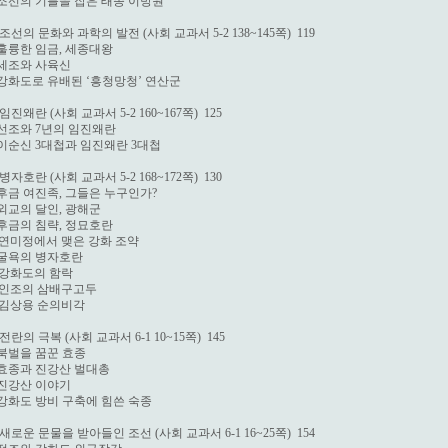
 조선의 기틀을 잡은 태종 이방원

 조선의 문화와 과학의 발전 (사회 교과서 5-2 138~145쪽)  119

 훌륭한 임금, 세종대왕

 세조와 사육신

 강화도로 유배된 ‘흥청망청’ 연산군

 임진왜란 (사회 교과서 5-2 160~167쪽)  125

 선조와 7년의 임진왜란

 이순신 3대첩과 임진왜란 3대첩

 병자호란 (사회 교과서 5-2 168~172쪽)  130

 후금 여진족, 그들은 누구인가?

 외교의 달인, 광해군

 후금의 침략, 정묘호란

  연미정에서 맺은 강화 조약

 굴욕의 병자호란

  강화도의 함락

  인조의 삼배구고두

  김상용 순의비각

 전란의 극복 (사회 교과서 6-1 10~15쪽)  145

 북벌을 꿈꾼 효종

 효종과 진강산 벌대총

 진강산 이야기

 강화도 방비 구축에 힘쓴 숙종

 새로운 문물을 받아들인 조선 (사회 교과서 6-1 16~25쪽)  154
