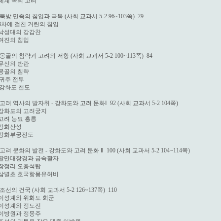
 세계 속의 고려

 북방 민족의 침입과 극복 (사회 교과서 5-2 96~103쪽)  79

 3차에 걸친 거란의 침입

 낙성대의 강감찬

 여진의 침입

 몽골의 침략과 고려의 저항 (사회 교과서 5-2 100~113쪽)  84

 무신의 반란

 몽골의 침략

  귀주 전투

  강화도 천도

 고려 역사의 발자취 - 강화도와 고려 문화Ⅰ  92 (사회 교과서 5-2 104쪽)

 강화도의 고려궁지

 고려 능묘 홍릉

 강화산성

 강화부궁전도

 고려 문화의 발전 - 강화도와 고려 문화 Ⅱ  100 (사회 교과서 5-2 104~114쪽)

 팔만대장경과 금속활자

 장정리 오층석탑

 삼별초 호국항몽유허비

 조선의 건국 (사회 교과서 5-2 126~137쪽)  110

 이성계와 위화도 회군

 이성계와 정도전

 이방원과 정몽주
