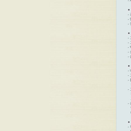
-
●
-
-
-
●
-
-
-
-
-
●
-
-
-
 
-
 
 
-
 
 
●
-