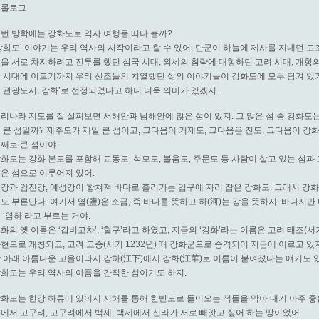
프롤로그
번 방학에는 강화도로 역사 여행을 떠나 볼까?
강화도’ 이야기는 우리 역사의 시작이라고 할 수 있어. 단군이 하늘에 제사를 지내던 고
을 서로 차지하려고 전투를 했던 삼국 시대, 외세의 침략에 대항하던 고려 시대, 개항
 시대에 이르기까지 우리 선조들의 치열했던 삶의 이야기들이 강화도에 모두 담겨 있거든.
 관광도시, 강화’로 선정되었다고 하니 더욱 의미가 있겠지.
리나라 지도를 잘 살펴보면 서해안과 남해안에 많은 섬이 있지. 그 많은 섬 중 강화도
 큰 섬일까? 제주도가 제일 큰 섬이고, 그다음이 거제도, 그다음은 진도, 그다음이 
째로 큰 섬이야.
화도는 강화 본도를 포함해 교동도, 석모도, 볼음도, 주문도 등 사람이 살고 있는 섬과 
은 섬으로 이루어져 있어.
강과 임진강, 예성강이 합쳐져 바다로 흘러가는 입구에 자리 잡은 강화도. 그래서 강화 
도 부른단다. 여기서 염(鹽)은 소금, 즉 바다를 뜻하고 하(河)는 강을 뜻하지. 바다지만 
 ‘염하’라고 부르는 거야.
화의 옛 이름은 ‘갑비고차’, ‘혈구’라고 하였고, 지금의 ‘강화’라는 이름은 고려 태조(서
현으로 개칭되고, 고려 고종(서기 1232년) 때 강화군으로 승격되어 지금에 이르고 있지
 아래 아름다운 고을이라서 강하(江下)에서 강화(江華)로 이름이 붙여졌다는 얘기도 
화도는 우리 역사의 아픔을 간직한 섬이기도 하지.
화도는 한강 하류에 있어서 서해를 통해 한반도로 들어오는 적들을 막아 내기 아주 좋
에서 고구려, 고구려에서 백제, 백제에서 신라가 서로 빼앗고 싶어 하는 땅이었어.