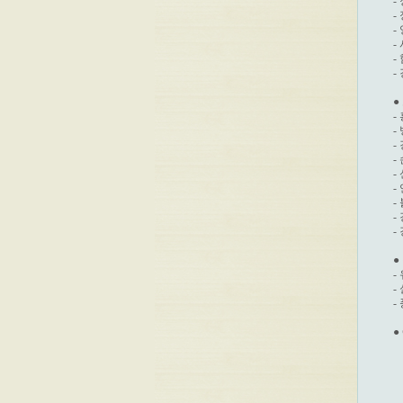
-
-
-
-
-
-
●
-
-
-
-
-
-
-
-
-
●
-
-
-
●