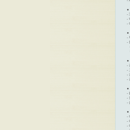
-
●
-
-
-
●
-
-
 
 
●
-
-
-
-
●
-
-
-
●
-
-
-