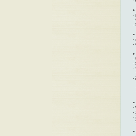
-
●
-
-
-
●
-
-
●
-
-
-
 
-
 
 
 
●
-
-
-
-
●