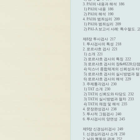
3. PAI의 내용과 해석  186

 1) PAI의 내용  186

 2) PAI의 해석  190

4. PAI와 범죄심리  209

 1) PAI와 범죄심리  209

 2) PAI-A 보고서 사례: 특수절도. 
제8장 투사검사  217

1. 투사검사의 특성  218

2. 로르샤흐 검사  221

 1) 소개  221

 2) 로르샤흐 검사의 특징  222

 3) 로르샤흐 검사의 장&#8228;단점  
 4) 익스너 종합체계의 신뢰성과 타당성
 5) 로르샤흐 검사의 실시방법과 절차 
 6) 로르샤흐 검사의 해석  229

3. 주제통각검사  230

 1) TAT 소개  230

 2) TAT의 신뢰도와 타당도  232

 3) TAT의 실시방법과 절차  233

 4) TAT의 채점 및 해석  235

4. 문장완성검사  238

5. 투사적 그림검사  240

6. 투사검사의 양면성  245

제9장 신경심리검사  249

1. 신경심리검사 소개  250

2. 뇌와 행동의 관계  252
