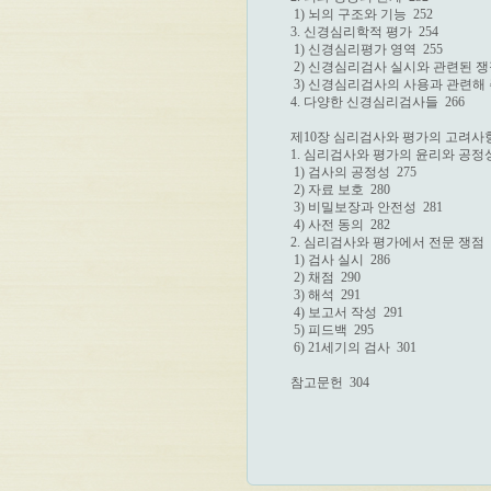
 1) 뇌의 구조와 기능  252

3. 신경심리학적 평가  254

 1) 신경심리평가 영역  255

 2) 신경심리검사 실시와 관련된 쟁점 
 3) 신경심리검사의 사용과 관련해 주의
4. 다양한 신경심리검사들  266

제10장 심리검사와 평가의 고려사항  
1. 심리검사와 평가의 윤리와 공정성  
 1) 검사의 공정성  275

 2) 자료 보호  280

 3) 비밀보장과 안전성  281

 4) 사전 동의  282

2. 심리검사와 평가에서 전문 쟁점  2
 1) 검사 실시  286

 2) 채점  290

 3) 해석  291

 4) 보고서 작성  291

 5) 피드백  295

 6) 21세기의 검사  301

참고문헌  304