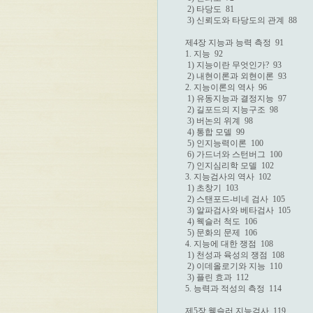
 2) 타당도  81

 3) 신뢰도와 타당도의 관계  88

제4장 지능과 능력 측정  91

1. 지능  92

 1) 지능이란 무엇인가?  93

 2) 내현이론과 외현이론  93

2. 지능이론의 역사  96

 1) 유동지능과 결정지능  97

 2) 길포드의 지능구조  98

 3) 버논의 위계  98

 4) 통합 모델  99

 5) 인지능력이론  100

 6) 가드너와 스턴버그  100

 7) 인지심리학 모델  102

3. 지능검사의 역사  102

 1) 초창기  103

 2) 스탠포드-비네 검사  105

 3) 알파검사와 베타검사  105

 4) 웩슬러 척도  106

 5) 문화의 문제  106

4. 지능에 대한 쟁점  108

 1) 천성과 육성의 쟁점  108

 2) 이데올로기와 지능  110

 3) 플린 효과  112

5. 능력과 적성의 측정  114

제5장 웩슬러 지능검사  119
