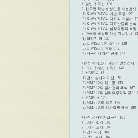
1. 일반적 특징  120

2. 한국형 웩슬러 성인용 지능검사  1
 1) K-WAIS-IV의 기본 특징  122

 2) K-WAIS-IV의 지표와 소검사  12
 3) K-WAIS-IV의 지표산출과 분석  1
 4) K-WAIS-IV의 심리측정적 특징  1
3. 한국형 웩슬러 아동 지능검사  137
 1) 달라진 점  137

 2) K-WISC-V의 소검사  138

 3) K-WISC-V 지표  142

 4) 지능검사 해석 단계  144

제6장 미네소타 다면적 인성검사  14
1. 역사적 배경과 특징  148

2. MMPI-2  151

 1) 검사 실시와 채점  151

 2) MMPI-2의 척도들  153

 3) MMPI-2의 검사결과 해석  167

 4) MMPI-2의 심리측정학적 평가  17
3. MMPI-A  175

 1) MMPI-A의 척도  176

 2) MMPI-A의 검사결과 해석  180

제7장 성격평가질문지  181

1. PAI의 소개  182

2. PAI의 실시  184

 1) 검사대상  184

 2) 검사 실시  184
