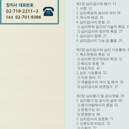
제1장 심리검사와 평가  11

1. 서론  12

2. 심리측정과 검사의 의미 16

3. 역사적 배경  19

4. 심리검사의 문항  23

 1) 심리학적 검사의 기술적 특징  23
 2) 심리검사의 정의적 특징  25

5. 심리검사 분류  27

6. 심리검사의 기능 및 활용  29

제2장 심리검사와 심리 기초통계  31
1. 측도유형과 측정  32

 1) 심리학 연구주제의 특징  32

 2) 측도의 유형  34

 3) 태도척도  41

2. 심리 기초통계  52

 1) 자료 정리  53

 2) 개별점수의 의미 및 해석  54

 3) 심리검사와 표준점수  57

제3장 심리평가 및 검사개발  59

1. 심리평가 및 검사의 설계  60

 1) 평가개발에서의 쟁점  62

 2) 문항구성  62

 3) 문항분석  68

2. 심리검사의 표준화  71

3. 신뢰도와 타당도  72

 1) 신뢰도  72
