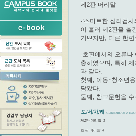
제2판 머리말
-'스마트한 심리검사
이 흘러 제2판을 출
기쁘지만, 다른 한
-초판에서의 오류나
충하였으며, 특히 제
과 같다.
첫째, 아동･청소년용
담았다.
둘째, 참고문헌을 수
제2판 머리말  3

초 판 머리말  4
