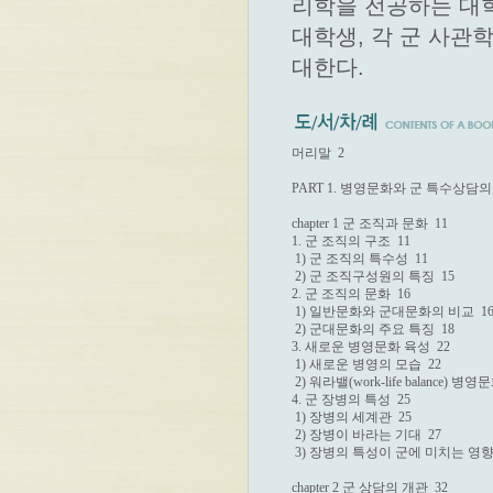
리학을 전공하는 대
대학생, 각 군 사관
대한다.
머리말  2

PART 1. 병영문화와 군 특수상담의
chapter 1 군 조직과 문화  11

1. 군 조직의 구조  11

 1) 군 조직의 특수성  11

 2) 군 조직구성원의 특징  15

2. 군 조직의 문화  16

 1) 일반문화와 군대문화의 비교  16
 2) 군대문화의 주요 특징  18

3. 새로운 병영문화 육성  22

 1) 새로운 병영의 모습  22

 2) 워라밸(work-life balance) 병영
4. 군 장병의 특성  25

 1) 장병의 세계관  25

 2) 장병이 바라는 기대  27

 3) 장병의 특성이 군에 미치는 영향  
chapter 2 군 상담의 개관  32
