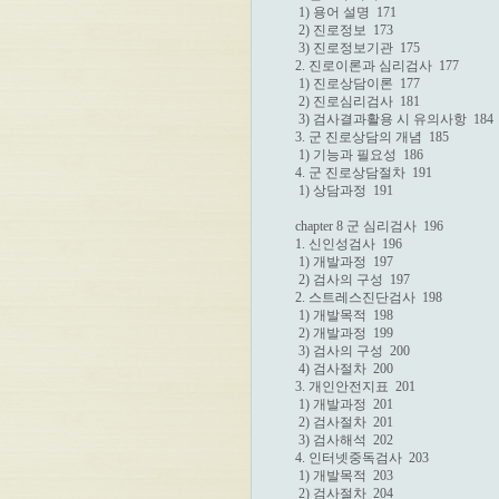
 1) 용어 설명  171

 2) 진로정보  173

 3) 진로정보기관  175

2. 진로이론과 심리검사  177

 1) 진로상담이론  177

 2) 진로심리검사  181

 3) 검사결과활용 시 유의사항  184

3. 군 진로상담의 개념  185

 1) 기능과 필요성  186

4. 군 진로상담절차  191

 1) 상담과정  191

chapter 8 군 심리검사  196

1. 신인성검사  196

 1) 개발과정  197

 2) 검사의 구성  197

2. 스트레스진단검사  198

 1) 개발목적  198

 2) 개발과정  199

 3) 검사의 구성  200

 4) 검사절차  200

3. 개인안전지표  201

 1) 개발과정  201

 2) 검사절차  201

 3) 검사해석  202

4. 인터넷중독검사  203

 1) 개발목적  203

 2) 검사절차  204
