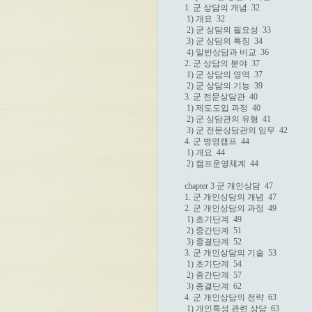
1. 군 상담의 개념  32

 1) 개요  32

 2) 군 상담의 필요성  33

 3) 군 상담의 특징  34

 4) 일반상담과 비교  36

2. 군 상담의 분야  37

 1) 군 상담의 영역  37

 2) 군 상담의 기능  39

3. 군 전문상담관  40

 1) 제도도입 과정  40

 2) 군 상담관의 유형  41

 3) 군 전문상담관의 임무  42

4. 군 병영캠프  44

 1) 개요  44

 2) 캠프운영체계  44

chapter 3 군 개인상담  47

1. 군 개인상담의 개념  47

2. 군 개인상담의 과정  49

 1) 초기단계  49

 2) 중간단계  51

 3) 종결단계  52

3. 군 개인상담의 기술  53

 1) 초기단계  54

 2) 중간단계  57

 3) 종결단계  62

4. 군 개인상담의 전략  63

 1) 개인특성 관련 상담  63
