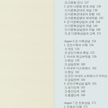
 2) 다문화 인식  137

3. 군의 다문화 전개 과정  139

 1) 다문화군대의 개념  139

 2) 다문화군대로의 전환  142

 3) 다문화장병의 부대적응  143

4. 군 다문화상담과 교육  144

 1) 다문화상담의 개념  144

 2) 다문화상담관의 자질  148

 3) 군 다문화상담과 교육  151

chapter 6 군 가족상담  154

1. 군인가족의 이해  154

 1) 개요  154

 2) 군인가족의 특징  155

2. 자녀의 학교부적응  159

 1) 현상  159

 2) 상담전략  160

3. 아내의 디스트레스  162

 1) 현상  162

 2) 군인 아내의 스트레스가 미치는 영
 3) 상담전략  164

4. 군인가족상담 절차  165

 1) 초기단계  165

 2) 중간단계  168

 3) 종결단계  169

chapter 7 군 진로상담  171

1. 진로의 이해  171
