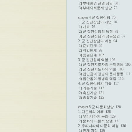
 2) 부대환경 관련 상담  68

 3) 부대외적문제 상담  72

chapter 4 군 집단상담  76

1. 군 집단상담의 개념  76

 1) 개요  76

 2) 군 집단상담의 특징  78

 3) 군 집단상담의 성공요인  87

2. 군 집단상담의 과정  94

 1) 준비단계  95

 2) 작업단계  99

 3) 종결단계  102

3. 군 집단원의 역할  106

 1) 군 집단지도자의 문제행동  106

 2) 군 집단지도자의 역할  108

 3) 집단참여 장병의 문제행동  111

 4) 집단참여 장병의 역할  116

4. 군 집단상담의 기술  117

 1) 기본기술  117

 2) 촉진기술  121

 3) 종결기술  125

chapter 5 군 다문화상담  128

1. 다문화의 이해  128

 1) 우리나라의 문화  129

 2) 문화의 이론적 모델  131

2. 우리나라의 다문화 과정  136

 1) 전개 과정  136
